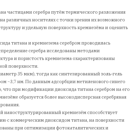
ана частицами серебра путём термического разложения
 на различных носителях с точки зрения их возможного
труктуру и удельную поверхность кремнезёма и оценить
сида титана и кремнезема серебром проводилась
аспределение серебра исследованы методами
ктура и пористость кремнезема охарактеризованы
ной поверхности.
иаметр 35 мкм), тогда как синтезированный золь‑гель
ом ~3,7 нм. По данным адсорбции метиленового синего
но, что при модификации диоксида титана серебром на его
мнезёме образуется более высокодисперсная серебряная
ирования.
ый наноструктурированный кремнезём способствует
ию с коммерческим диоксидом титана, на поверхности
зованы при оптимизации фотокаталитических и