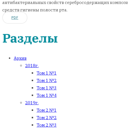
антибактериальных свойств серебросодержащих композито
средств гигиены полости рта.
PDF
Разделы
Архив
2018г.
Том 1 №1
Том 1 №2
Том 1 №3
Том 1 №4
2019г.
Том 2 №1
Том 2 №2
Том 2 №3