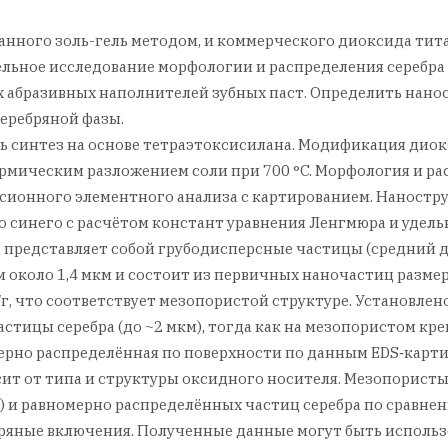
нного золь-гель методом, и коммерческого диоксида тит
ельное исследование морфологии и распределения серебра
 абразивных наполнителей зубных паст. Определить нанос
еребряной фазы.
ь синтез на основе тетраэтоксисилана. Модификация диок
рмическим разложением соли при 700 °C. Морфология и р
ионного элементного анализа с картированием. Наностру
 синего с расчётом констант уравнения Ленгмюра и удель
 представляет собой грубодисперсные частицы (средний д
около 1,4 мкм и состоит из первичных наночастиц размер
/г, что соответствует мезопористой структуре. Установле
ицы серебра (до ~2 мкм), тогда как на мезопористом кре
омерно распределённая по поверхности по данным EDS‑карт
ит от типа и структуры оксидного носителя. Мезопорист
и равномерно распределённых частиц серебра по сравнен
ряные включения. Полученные данные могут быть исполь