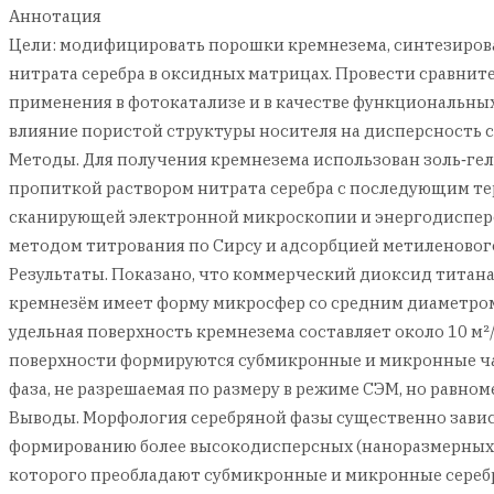
Аннотация
Цели: модифицировать порошки кремнезема, синтезирова
нитрата серебра в оксидных матрицах. Провести сравнит
применения в фотокатализе и в качестве функциональных
влияние пористой структуры носителя на дисперсность с
Методы. Для получения кремнезема использован золь‑гел
пропиткой раствором нитрата серебра с последующим те
сканирующей электронной микроскопии и энергодисперс
методом титрования по Сирсу и адсорбцией метиленового
Результаты. Показано, что коммерческий диоксид титана
кремнезём имеет форму микросфер со средним диаметром 
удельная поверхность кремнезема составляет около 10 м²
поверхности формируются субмикронные и микронные част
фаза, не разрешаемая по размеру в режиме СЭМ, но равн
Выводы. Морфология серебряной фазы существенно завис
формированию более высокодисперсных (наноразмерных) 
которого преобладают субмикронные и микронные сереб