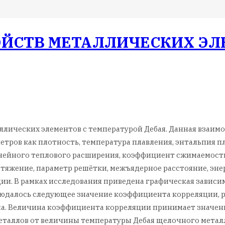
ОЙСТВ МЕТАЛЛИЧЕСКИХ ЭЛ
аллических элементов с температурой Дебая. Данная взаи
метров как плотность, температура плавления, энтальпия п
инейного теплового расширения, коэффициент сжимаемости
тяжение, параметр решётки, межъядерное расстояние, эне
ии. В рамках исследования приведена графическая зависим
юдалось следующее значение коэффициента корреляции, ра
а. Величина коэффициента корреляции принимает значение
таллов от величины температуры Дебая щелочного металл