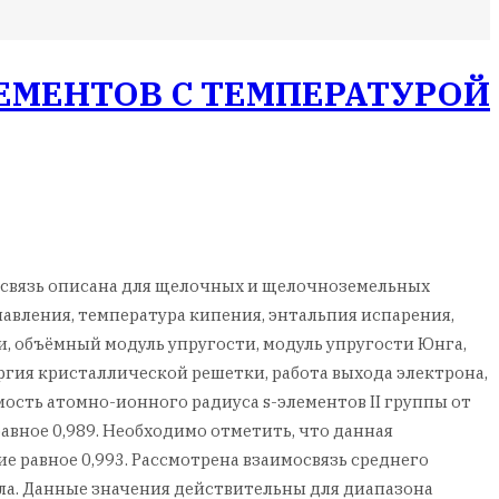
ЕМЕНТОВ С ТЕМПЕРАТУРОЙ
мосвязь описана для щелочных и щелочноземельных
лавления, температура кипения, энтальпия испарения,
, объёмный модуль упругости, модуль упругости Юнга,
ргия кристаллической решетки, работа выхода электрона,
ость атомно-ионного радиуса s-элементов II группы от
вное 0,989. Необходимо отметить, что данная
 равное 0,993. Рассмотрена взаимосвязь среднего
а. Данные значения действительны для диапазона