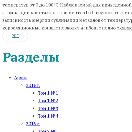
температур от 0 до 100°C. Наблюдаемый для приведенно
атомизации кристаллов s-элементов I и II группы от тем
зависимость энергии сублимации металлов от температур
корреляционные кривые позволят наиболее полно охарак
PDF
Разделы
Архив
2018г.
Том 1 №1
Том 1 №2
Том 1 №3
Том 1 №4
2019г.
Том 2 №1