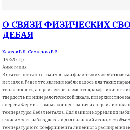
О СВЯЗИ ФИЗИЧЕСКИХ СВ
ДЕБАЯ
Хентов В.Я.
,
Семченко В.В.
19-23 стр.
Аннотация
В статье описано о взаимосвязи физических свойств мет
металлов. Ранее это явление наблюдалось для таких пара
теплоемкость, энергия связи элементов, коэффициент л
твердость по минералогической шкале, поверхностное на
энергия Ферми, атомная концентрация и энергия ионизац
температуры Дебая металла. Для данной корреляции набл
зависимость наблюдается и для значений атомного объем
температурного коэффициента линейного расширения ме