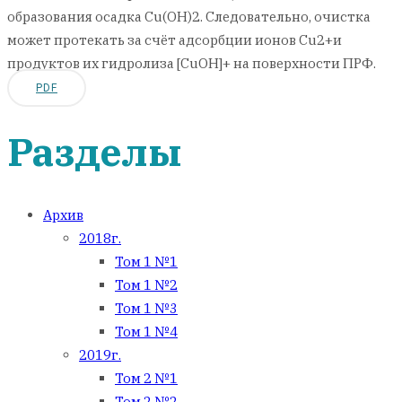
образования осадка Cu(OH)2. Следовательно, очистка
может протекать за счёт адсорбции ионов Cu2+и
продуктов их гидролиза [CuOH]+ на поверхности ПРФ.
PDF
Разделы
Архив
2018г.
Том 1 №1
Том 1 №2
Том 1 №3
Том 1 №4
2019г.
Том 2 №1
Том 2 №2