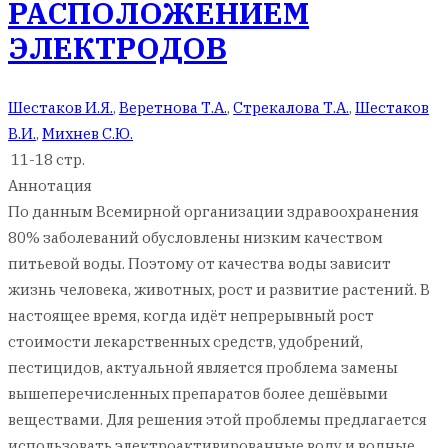
РАСПОЛОЖЕНИЕМ
ЭЛЕКТРОДОВ
Шестаков И.Я.
,
Веретнова Т.А.
,
Стрекалова Т.А.
,
Шестаков
В.И.
,
Михнев С.Ю.
11-18 стр.
Аннотация
По данным Всемирной организации здравоохранения
80% заболеваний обусловлены низким качеством
питьевой воды. Поэтому от качества воды зависит
жизнь человека, животных, рост и развитие растений. В
настоящее время, когда идёт непрерывный рост
стоимости лекарственных средств, удобрений,
пестицидов, актуальной является проблема замены
вышеперечисленных препаратов более дешёвыми
веществами. Для решения этой проблемы предлагается
использовать электроактивированные воду и водные