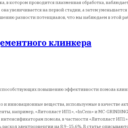
дка, в котором проводится плазменная обработка, наблюда
она увеличивается на первой стадии, а затем уменьшается 
ьшению разности потенциалов, что мы наблюдаем в этой ра
ементного клинкера
, способствующих повышению эффективности помола клинке
 и инновационные вещества, используемые в качестве акти
енты, например, «Литопласт ИП1», «InCem» и MC-GRINDING
интенсификаторам помола, в частности «Литопласт ИП1», 
 расход электроэнергии на 8,9–15,6%. В статье описываю