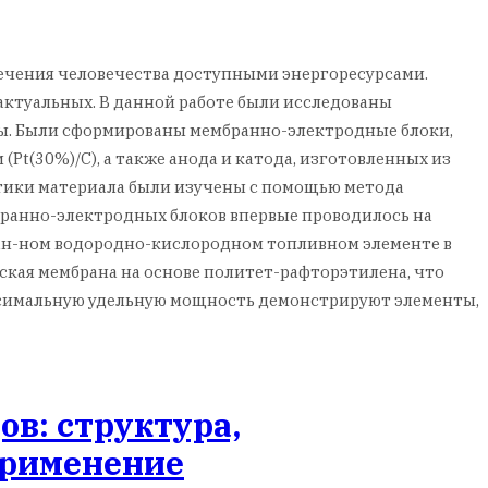
ечения человечества доступными энергоресурсами.
актуальных. В данной работе были исследованы
ды. Были сформированы мембранно-электродные блоки,
(30%)/C), а также анода и катода, изготовленных из
стики материала были изучены с помощью метода
ранно-электродных блоков впервые проводилось на
ан-ном водородно-кислородном топливном элементе в
ская мембрана на основе политет-рафторэтилена, что
аксимальную удельную мощность демонстрируют элементы,
в: структура,
применение