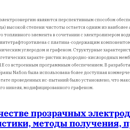
 электроэнергию являются перспективным способом обесп
да) высокой степени чистоты остается одним из наиболее 
о топливного элемента в сочетании с электролизером во
итетрафторэтилена с платина-содержащим компонентом (Pt
хническим углеродом и графеном. Структурные характери
ргетических характе-ристик водородно-кислородных мемб
1E со встроенным программным обеспечением. В разработ
раны Nafion была использована более доступная коммерче
льтате проведенных ис-пытаний было установлено, что м
ого никеля, модифицированного графеном.
естве прозрачных электродо
стики, методы получения, 