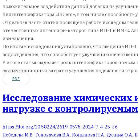
положительное воздействие данной добавки на улучшение
ния интенсификатора «InCem», в том числе способность 
Отдельная часть статьи посвящена работе исследователей
отечественных интенсифи-каторов типа ИП-1 и ИМ-2. Ав
измельчения.
По итогам исследования установлено, что введение ИП-1
водоотделения, что способствует улучшению качественн
В итоге статья выделяет роль интенсификаторов помола 
эксплуатационных затрат и улучшения надежности стро
PDF
Исследование химических и
нагрузке с контролируемы
https://doi.org/10.58224/2619-0575-2024-7-4-25-36
Лебедева М.В.
,
Головачева В.А.
,
Копылова Н.А.
,
Дулина О.А.
,
Б