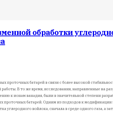
менной обработки углеродно
ва
евых проточных батарей в связи с более высокой стабильн
работы. В то же время, исследования, направленные на р
нию к ионам ванадия, были в значительной степени разр
х проточных батарей. Одним из подходов к модификации э
 углеродного войлока, сначала в среде одного газа, а зате