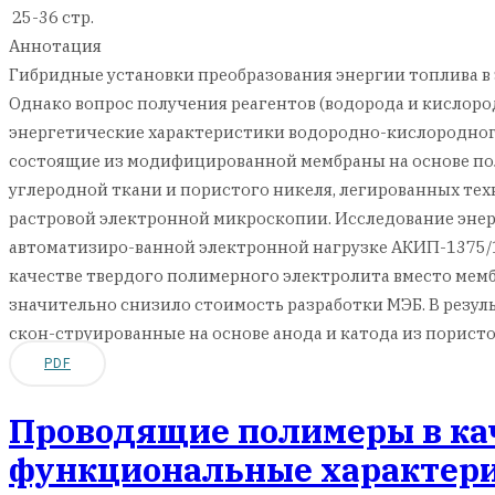
25-36 стр.
Аннотация
Гибридные установки преобразования энергии топлива в
Однако вопрос получения реагентов (водорода и кислоро
энергетические характеристики водородно-кислородног
состоящие из модифицированной мембраны на основе пол
углеродной ткани и пористого никеля, легированных те
растровой электронной микроскопии. Исследование эне
автоматизиро-ванной электронной нагрузке AКИП-1375/
качестве твердого полимерного электролита вместо мемб
значительно снизило стоимость разработки МЭБ. В резу
скон-струированные на основе анода и катода из порист
PDF
Проводящие полимеры в кач
функциональные характери