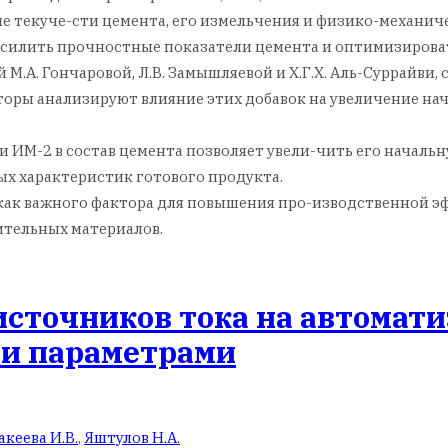
 текуче-сти цемента, его измельчения и физико-механич
усилить прочностные показатели цемента и оптимизироват
 М.А. Гончаровой, Л.В. Замышляевой и Х.Г.Х. Аль-Суррайв
торы анализируют влияние этих добавок на увеличение на
 и ИМ-2 в состав цемента позволяет увели-чить его начал
ых характеристик готового продукта.
как важного фактора для повышения про-изводственной эф
ительных материалов.
сточников тока на автомат
ми параметрами
акеева И.В.
,
Яштулов Н.А.