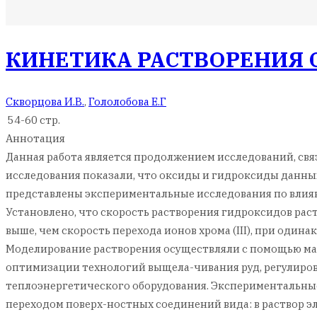
КИНЕТИКА РАСТВОРЕНИЯ CR
Скворцова И.В.
,
Гололобова Е.Г
54-60 стр.
Аннотация
Данная работа является продолжением исследований, связа
исследования показали, что оксиды и гидроксиды данных 
представлены экспериментальные исследования по влияни
Установлено, что скорость растворения гидроксидов раст
выше, чем скорость перехода ионов хрома (III), при оди
Моделирование растворения осуществляли с помощью ма
оптимизации технологий выщела-чивания руд, регулиров
теплоэнергетического оборудования. Экспериментальные
переходом поверх-ностных соединений вида: в раствор э