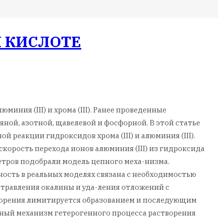
Й КИСЛОТЕ
ния (III) и хрома (III). Ранее проведенные
яной, азотной, щавелевой и фосфорной. В этой статье
реакции гидроксидов хрома (III) и алюминия (III).
корость перехода ионов алюминия (III) из гидроксида
метров подобрали модель цепного меха-низма.
сть в реальных моделях связана с необходимостью
травления окалины и уда-ления отложений с
ворения лимитируется образованием и последующим
нный механизм гетерогенного процесса растворения