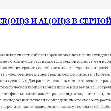
(OH)3 И AL(OH)3 В СЕРНО
нных с кинетикой растворения оксидов и гидроксидов алюми
металлов лучше растворяются в серной кислоте, чем в сол
ю концентрации серной кислоты на скорость гетерогенной 
ёт с увеличением концентрации серной кислоты. Причём, с
наковых условиях. Для расчёта основных кинетических пара
тематической компьютерной программы MathCad. Потребно
ания физико-химических процессов растворения оксидов, 
 исследования позволили определить, что скорость раст
лектролита. Такие исследования помогут со-здать обобщё