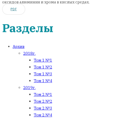
оксидов алюминия и хрома в кислых средах.
PDF
Разделы
Архив
2018г.
Том 1 №1
Том 1 №2
Том 1 №3
Том 1 №4
2019г.
Том 2 №1
Том 2 №2
Том 2 №3
Том 2 №4