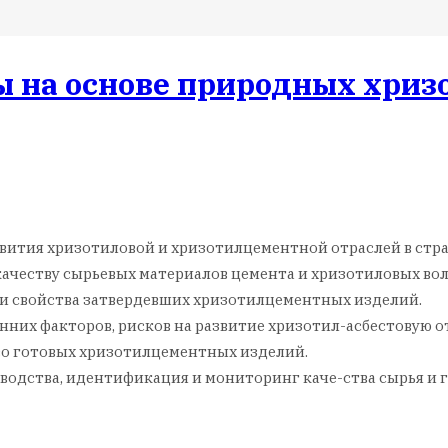
 на основе природных хриз
ития хризотиловой и хризотилцементной отраслей в страна
качеству сырьевых материалов цемента и хризотиловых во
 и свойства затвердевших хризотилцементных изделий.
нних факторов, рисков на развитие хризотил-асбестовую о
тво готовых хризотилцементных изделий.
водства, идентификация и мониторинг каче-ства сырья и 