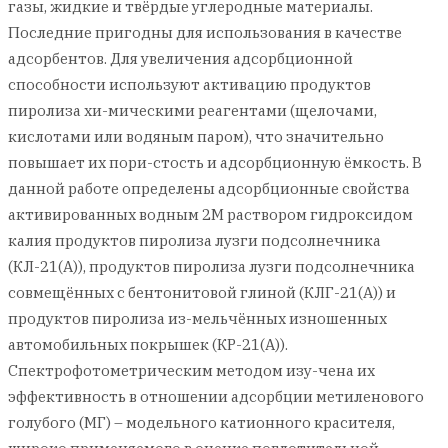
газы, жидкие и твёрдые углеродные материалы.
Последние пригодны для использования в качестве
адсорбентов. Для увеличения адсорбционной
способности используют активацию продуктов
пиролиза хи-мическими реагентами (щелочами,
кислотами или водяным паром), что значительно
повышает их пори-стость и адсорбционную ёмкость. В
данной работе определены адсорбционные свойства
активированных водным 2М раствором гидроксидом
калия продуктов пиролиза лузги подсолнечника
(КЛ-21(А)), продуктов пиролиза лузги подсолнечника
совмещённых с бентонитовой глиной (КЛГ-21(А)) и
продуктов пиролиза из-мельчённых изношенных
автомобильных покрышек (КР-21(А)).
Спектрофотометрическим методом изу-чена их
эффективность в отношении адсорбции метиленового
голубого (МГ) – модельного катионного красителя,