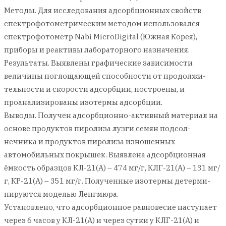
Методы. Для исследования адсорбционных свойств
спектрофотометрическим методом использовался
спектрофотометр Nabi MicroDigital (Южная Корея),
приборы и реактивы лабораторного назначения.
Результаты. Выявлены графические зависимости
величины поглощающей способности от продолжи-
тельности и скорости адсорбции, построены, и
проанализированы изотермы адсорбции.
Выводы. Получен адсорбционно-активный материал на
основе продуктов пиролиза лузги семян подсол-
нечника и продуктов пиролиза изношенных
автомобильных покрышек. Выявлена адсорбционная
ёмкость образцов КЛ-21(А) – 474 мг/г, КЛГ-21(А) – 131 мг/
г, КР-21(А) – 351 мг/г. Полученные изотермы детерми-
нируются моделью Ленгмюра.
Установлено, что адсорбционное равновесие наступает
через 6 часов у КЛ-21(А) и через сутки у КЛГ-21(А) и