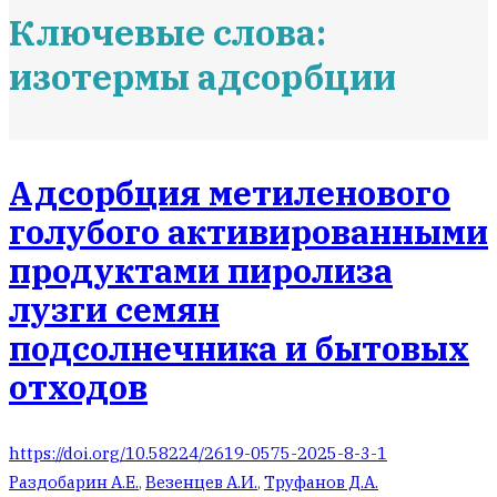
Ключевые слова:
изотермы адсорбции
Адсорбция метиленового
голубого активированными
продуктами пиролиза
лузги семян
подсолнечника и бытовых
отходов
https://doi.org/10.58224/2619-0575-2025-8-3-1
Раздобарин А.Е.
,
Везенцев А.И.
,
Труфанов Д.А.