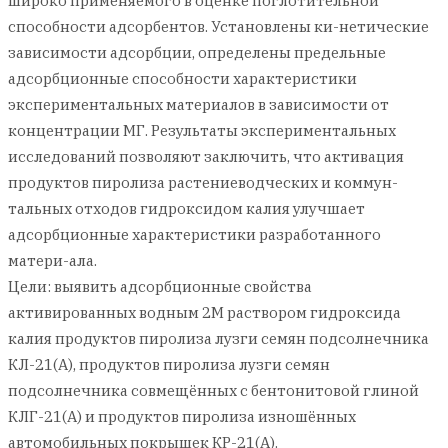
широко применяемого в оценке поглотительной
способности адсорбентов. Установлены ки-нетические
зависимости адсорбции, определены предельные
адсорбционные способности характеристики
экспериментальных материалов в зависимости от
концентрации МГ. Результаты экспериментальных
исследований позволяют заключить, что активация
продуктов пиролиза растениеводческих и коммун-
тальных отходов гидроксидом калия улучшает
адсорбционные характеристики разработанного
матери-ала.
Цели: выявить адсорбционные свойства
активированных водным 2М раствором гидроксида
калия продуктов пиролиза лузги семян подсолнечника
КЛ-21(А), продуктов пиролиза лузги семян
подсолнечника совмещённых с бентонитовой глиной
КЛГ-21(А) и продуктов пиролиза изношённых
автомобильных покрышек КР-21(А).