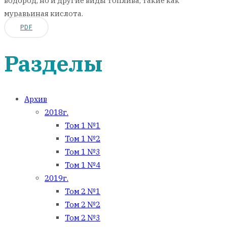
водород, но и другие виды топлива, такие как
муравьиная кислота.
PDF
Разделы
Архив
2018г.
Том 1 №1
Том 1 №2
Том 1 №3
Том 1 №4
2019г.
Том 2 №1
Том 2 №2
Том 2 №3