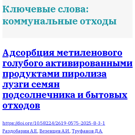
Ключевые слова:
коммунальные отходы
Адсорбция метиленового
голубого активированными
продуктами пиролиза
лузги семян
подсолнечника и бытовых
отходов
https://doi.org/10.58224/2619-0575-2025-8-3-1
Раздобарин А.Е.
,
Везенцев А.И.
,
Труфанов Д.А.