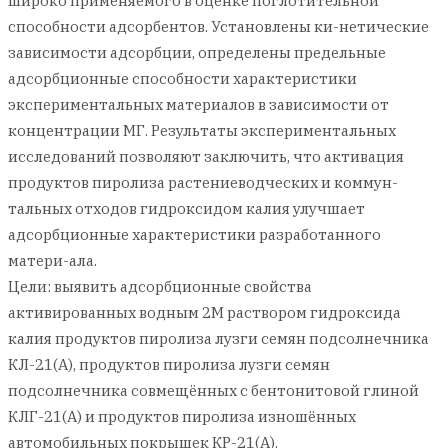
широко применяемого в оценке поглотительной
способности адсорбентов. Установлены ки-нетические
зависимости адсорбции, определены предельные
адсорбционные способности характеристики
экспериментальных материалов в зависимости от
концентрации МГ. Результаты экспериментальных
исследований позволяют заключить, что активация
продуктов пиролиза растениеводческих и коммун-
тальных отходов гидроксидом калия улучшает
адсорбционные характеристики разработанного
матери-ала.
Цели: выявить адсорбционные свойства
активированных водным 2М раствором гидроксида
калия продуктов пиролиза лузги семян подсолнечника
КЛ-21(А), продуктов пиролиза лузги семян
подсолнечника совмещённых с бентонитовой глиной
КЛГ-21(А) и продуктов пиролиза изношённых
автомобильных покрышек КР-21(А).