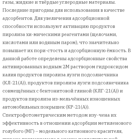
газы, жидкие и твёрдые углеродные материалы.
Последние пригодны для использования в качестве
адсорбентов. Для увеличения адсорбционной
способности используют активацию продуктов
пиролиза хи-мическими реагентами (щелочами,
кислотами или водяным паром), что значительно
повышает их пори-стость и адсорбционную ёмкость. В
данной работе определены адсорбционные свойства
активированных водным 2М раствором гидроксидом
калия продуктов пиролиза лузги подсолнечника
(КЛ-21(А)), продуктов пиролиза лузги подсолнечника
совмещённых с бентонитовой глиной (КЛГ-21(А)) и
продуктов пиролиза из-мельчённых изношенных
автомобильных покрышек (КР-21(А)).
Спектрофотометрическим методом изу-чена их
эффективность в отношении адсорбции метиленового
голубого (МГ) – модельного катионного красителя,