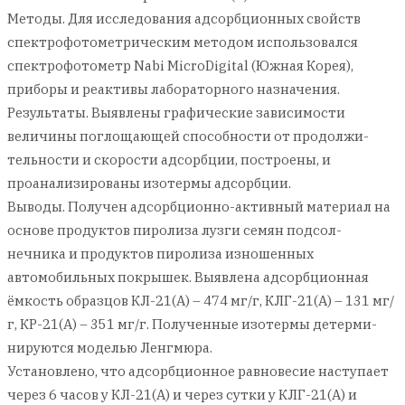
Методы. Для исследования адсорбционных свойств
спектрофотометрическим методом использовался
спектрофотометр Nabi MicroDigital (Южная Корея),
приборы и реактивы лабораторного назначения.
Результаты. Выявлены графические зависимости
величины поглощающей способности от продолжи-
тельности и скорости адсорбции, построены, и
проанализированы изотермы адсорбции.
Выводы. Получен адсорбционно-активный материал на
основе продуктов пиролиза лузги семян подсол-
нечника и продуктов пиролиза изношенных
автомобильных покрышек. Выявлена адсорбционная
ёмкость образцов КЛ-21(А) – 474 мг/г, КЛГ-21(А) – 131 мг/
г, КР-21(А) – 351 мг/г. Полученные изотермы детерми-
нируются моделью Ленгмюра.
Установлено, что адсорбционное равновесие наступает
через 6 часов у КЛ-21(А) и через сутки у КЛГ-21(А) и