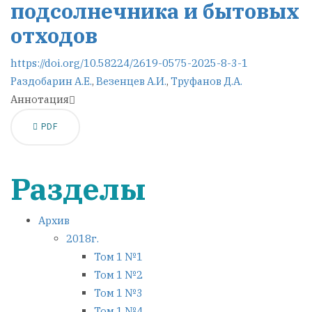
подсолнечника и бытовых
отходов
https://doi.org/10.58224/2619-0575-2025-8-3-1
Раздобарин А.Е.
,
Везенцев А.И.
,
Труфанов Д.А.
Аннотация
PDF
Разделы
Архив
2018г.
Том 1 №1
Том 1 №2
Том 1 №3
Том 1 №4