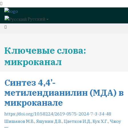
Русский
Ключевые слова:
микроканал
Синтез 4,4’-
метилендианилин (МДА) в
микроканале
https://doi.org/10.58224/2619-0575-2024-7-3-34-48
Шишанов М.В.
,
Яшунин Д.В.
,
Цветков И.Д.
,
Кук Х.Г.
,
Чжоу