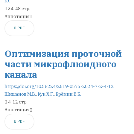
Ю.
34-48 стр.
Аннотация
PDF
Оптимизация проточной
части микрофлюидного
канала
https://doi.org/10.58224/2619-0575-2024-7-2-4-12
Шишанов М.В.
,
Кук Х.Г.
,
Ерёмин В.Б.
4-12 стр.
Аннотация
PDF