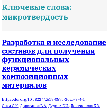
Ключевые слова:
микрoтвердость
Разработка и исследование
составов для получения
функциональных
керамических
композиционных
материалов
https://doi.org/10.58224/2619-0575-2025-8-4-1
Сыса О.К.
,
Дороганов В.А.
,
Дудина Е.И.
,
Локтионова Е.В.
,