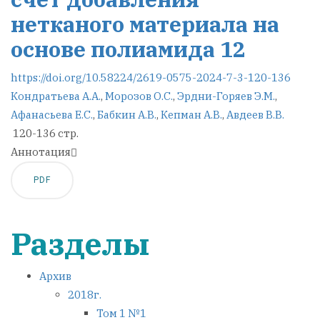
нетканого материала на
основе полиамида 12
https://doi.org/10.58224/2619-0575-2024-7-3-120-136
Кондратьева А.А.
,
Морозов О.С.
,
Эрдни-Горяев Э.М.
,
Афанасьева Е.С.
,
Бабкин А.В.
,
Кепман А.В.
,
Авдеев В.В.
120-136 стр.
Аннотация
PDF
Разделы
Архив
2018г.
Том 1 №1