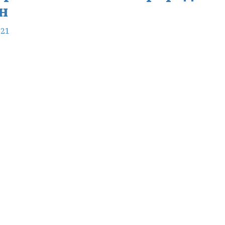
н
-21