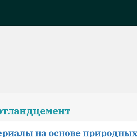
ортландцемент
риалы на основе природны