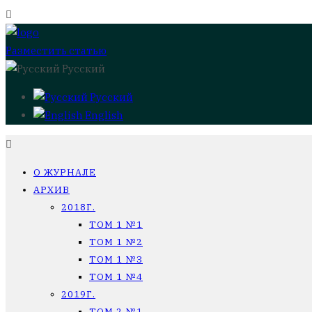
Разместить статью
Русский
Русский
English
О ЖУРНАЛЕ
АРХИВ
2018Г.
ТОМ 1 №1
ТОМ 1 №2
ТОМ 1 №3
ТОМ 1 №4
2019Г.
ТОМ 2 №1