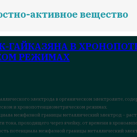
остно-активное вещество
К-ГАЙКАЗЯНА В ХРОНОПОТ
КОМ РЕЖИМАХ
аллического электрода в органическом электролите, соде
еском и хронопотенциометрическом режимах.
иала межфазной границы металлический электрод – раст
и тока, проходящего через ячейку, от времени в хроноам
ость потенциала межфазной границы металлический элект