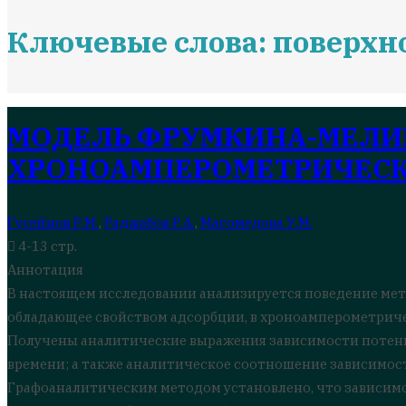
Ключевые слова: поверхн
МОДЕЛЬ ФРУМКИНА-МЕЛИ
ХРОНОАМПЕРОМЕТРИЧЕС
Гусейнов Р.М.
,
Раджабов Р.А.
,
Магомедова У.М.
4-13 стр.
Аннотация
В настоящем исследовании анализируется поведение мет
обладающее свойством адсорбции, в хроноамперометрич
Получены аналитические выражения зависимости потенц
времени; а также аналитическое соотношение зависимост
Графоаналитическим методом установлено, что зависим