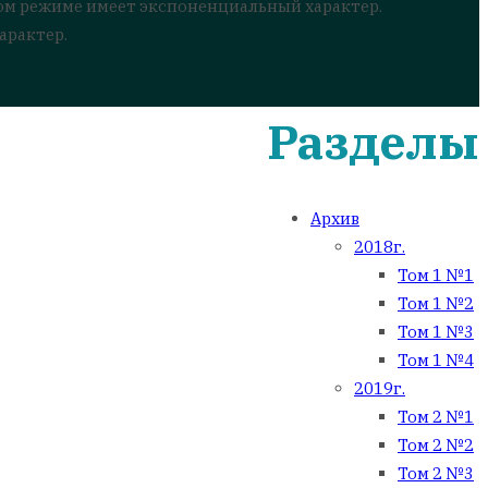
ом режиме имеет экспоненциальный характер.
арактер.
Разделы
Архив
2018г.
Том 1 №1
Том 1 №2
Том 1 №3
Том 1 №4
2019г.
Том 2 №1
Том 2 №2
Том 2 №3