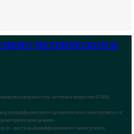
ЕНЦИО-МЕТРИЧЕСКОМ И
ржащем поверхностно-активное вещество (ПАВ),
вор индифферентного органического электролита от
перометрическом режиме.
род – раствор индифферентного электролита,