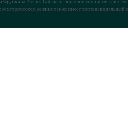
ели Фрумкина-Мелик-Гайказяна в хронопотенциометрическ
мперометрическом режиме также имеет экспоненциальный х