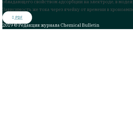
обладающего свойством адсорбции на электроде, в мод
Зависимость же тока через ячейку от времени в хроноа
PDF
2019 © Редакция журнала Chemical Bulletin