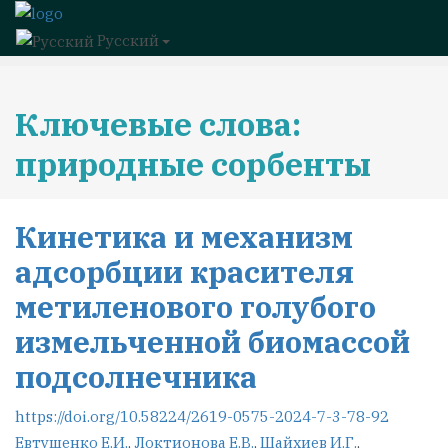
Русский
Ключевые слова:
природные сорбенты
Кинетика и механизм
адсорбции красителя
метиленового голубого
измельченной биомассой
подсолнечника
https://doi.org/10.58224/2619-0575-2024-7-3-78-92
Евтушенко Е.И.
,
Локтионова Е.В.
,
Шайхиев И.Г.
,