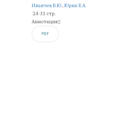
Ильичев В.Ю.
,
Юрик Е.А.
24-31 стр.
Аннотация
PDF