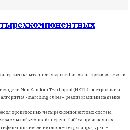
четырехкомпонентных
диаграмм избыточной энергии Гиббса на примере смесей
 модели Non Random Two Liquid (NRTL); построение и
алгоритма «marching cubes», реализованный на языке
весия производных четырехкомпонентных систем,
иаграммы избыточной энергии Гиббса производных
ектификации смесей метанол – тетрагидрофуран –