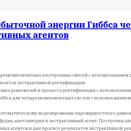
збыточной энергии Гиббса 
тивных агентов
 трехкомпонентных азеотропных смесей с использованием 
ультатов экстрактивной ректификации.
вых равновесий и процесса ректификации с использование
иббса для четырехкомпонентных систем с использованием 
 математическому моделированию парожидкостного равно
фуран, ацетонитрил и экстрактивный агент. Построены д
вных агентов и дан прогноз результатов экстрактивной р