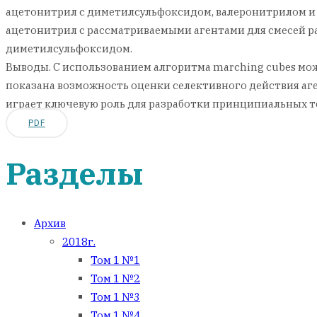
ацетонитрил с диметилсульфоксидом, валеронитрилом и
ацетонитрил с рассматриваемыми агентами для смесей р
диметилсульфоксидом.
Выводы. С использованием алгоритма marching cubes мо
показана возможность оценки селективного действия аге
играет ключевую роль для разработки принципиальных т
PDF
Разделы
Архив
2018г.
Том 1 №1
Том 1 №2
Том 1 №3
Том 1 №4