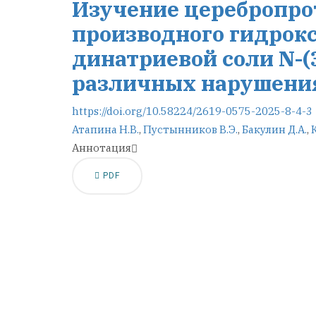
Изучение церебропро
производного гидрок
динатриевой соли N-(
различных нарушения
https://doi.org/10.58224/2619-0575-2025-8-4-3
Атапина Н.В.
,
Пустынников В.Э.
,
Бакулин Д.А.
,
Аннотация
PDF