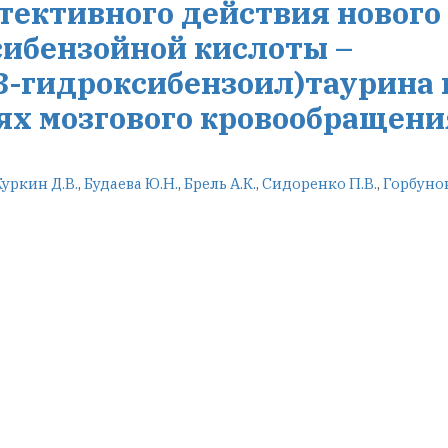
тективного действия нового
сибензойной кислоты –
3-гидроксибензоил)таурина
х мозгового кровообращени
Куркин Д.В.
,
Будаева Ю.Н.
,
Брель А.К.
,
Сидоренко П.В.
,
Горбунов