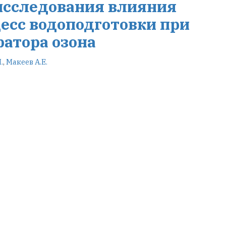
исследования влияния
есс водоподготовки при
атора озона
.
,
Макеев А.Е.