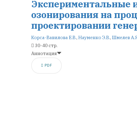
Экспериментальные 
озонирования на проц
проектировании генер
Корса-Вавилова Е.В.
,
Науменко Э.В.
,
Шмелев А.Я
30-40 стр.
Аннотация
PDF