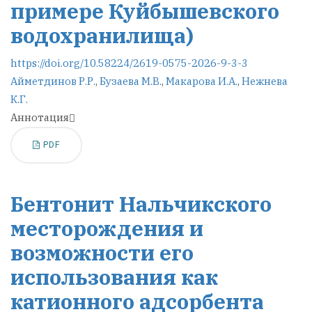
примере Куйбышевского
водохранилища)
https://doi.org/10.58224/2619-0575-2026-9-3-3
Айметдинов Р.Р.
,
Бузаева М.В.
,
Макарова И.А.
,
Нежнева
К.Г.
Аннотация
PDF
Бентонит Нальчикского
месторождения и
возможности его
использования как
катионного адсорбента