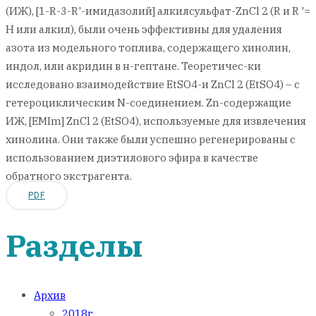
(ИЖ), [1-R-3-R'-имидазолий] алкилсульфат-ZnCl 2 (R и R '=
Н или алкил), были очень эффективны для удаления
азота из модельного топлива, содержащего хинолин,
индол, или акридин в н-гептане. Теоретичес-ки
исследовано взаимодействие EtSO4-и ZnCl 2 (EtSO4) – с
гетероциклическим N-соединением. Zn-содержащие
ИЖ, [EMIm] ZnCl 2 (EtSO4), используемые для извлечения
хинолина. Они также были успешно регенерированы с
использованием диэтилового эфира в качестве
обратного экстрагента.
PDF
Разделы
Архив
2018г.