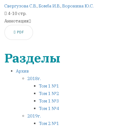
Свергузова С.В.
,
Бомба И.В.
,
Воронина Ю.С.
4-10 стр.
Аннотация
PDF
Разделы
Архив
2018г.
Том 1 №1
Том 1 №2
Том 1 №3
Том 1 №4
2019г.
Том 2 №1