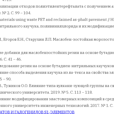
я утилизации отходов полиэтилентерефталата с получением
№ 2. С. 99 – 104.
materials using waste PET and reclaimed as-phalt pavement // HKI
нитрильного каучука, поливинилхлорида и их модификацией
.И., Егоров Е.Н., Старухин Л.П. Маслобен-зостойкая морозост
ские добавки для маслобензостойких резин на основе бутад
 С. 41 – 46.
сследование резин на основе бутадиен-нитрильных каучуков // 
. Влияние способа выделения каучука из ла-текса на свойст
5 – 90.
в С.В., Тужиков О.О. Влияние типа вулкани-зующей группы н
нического университета. 2019. № 5. С. 113 – 118.
.В. Влияние модифицирования эластомерных композиций в ср
ного университета инженерных технологий. 2017. № 1. С. 2
АТОВ И ГАЛОГЕНИДОВ S1-ЭЛЕМЕНТОВ