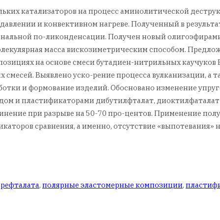
кольких катализаторов на процесс аминолитической дест
давлении и конвективном нагреве. Полученный в результ
ональной по-ликонденсации. Получен новый олигоэфирами
олекулярная масса вискозиметрическим способом. Предло
позициях на основе смеси бутадиен-нитрильных каучуков 
 смесей. Выявлено уско-рение процесса вулканизации, а т
аботки и формование изделий. Обосновано изменение упру
-дом и пластификаторами дибутилфталат, диоктилфаталат
инение при разрыве на 50-70 про-центов. Применение пол
аторов сравнения, а именно, отсутствие «выпотевания» н
ерефталата
,
полярные эластомерные композиции
,
пластиф