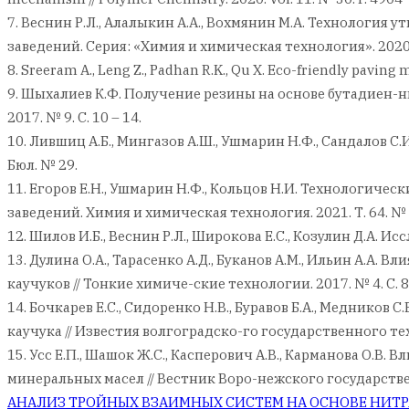
7. Веснин Р.Л., Алалыкин А.А., Вохмянин М.А. Технологи
заведений. Серия: «Химия и химическая технология». 2020. 
8. Sreeram A., Leng Z., Padhan R.K., Qu X. Eco-friendly paving 
9. Шыхалиев К.Ф. Получение резины на основе бутадиен-
2017. № 9. С. 10 – 14.
10. Лившиц А.Б., Мингазов А.Ш., Ушмарин Н.Ф., Сандалов С
Бюл. № 29.
11. Егоров Е.Н., Ушмарин Н.Ф., Кольцов Н.И. Технологиче
заведений. Химия и химическая технология. 2021. Т. 64. № 6.
12. Шилов И.Б., Веснин Р.Л., Широкова Е.С., Козулин Д.А. И
13. Дулина О.А., Тарасенко А.Д., Буканов А.М., Ильин А.А
каучуков // Тонкие химиче-ские технологии. 2017. № 4. С. 8
14. Бочкарев Е.С., Сидоренко Н.В., Буравов Б.А., Меднико
каучука // Известия волгоградско-го государственного тех
15. Усс Е.П., Шашок Ж.С., Касперович А.В., Карманова О
минеральных масел // Вестник Воро-нежского государствен
АНАЛИЗ ТРОЙНЫХ ВЗАИМНЫХ СИСТЕМ НА ОСНОВЕ НИТР