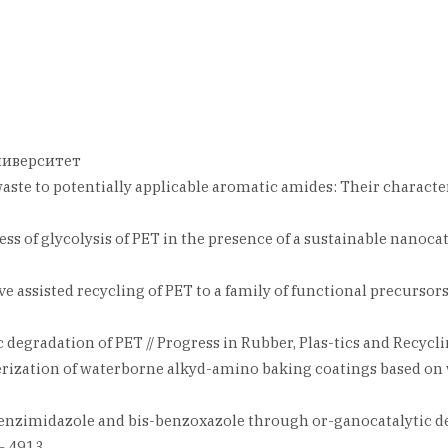
ниверситет
waste to potentially applicable aromatic amides: Their characte
cess of glycolysis of PET in the presence of a sustainable nanoca
e assisted recycling of PET to a family of functional precursor
degradation of PET // Progress in Rubber, Plas-tics and Recycli
acterization of waterborne alkyd-amino baking coatings based on
s-benzimidazole and bis-benzoxazole through or-ganocatalytic de
– 4913.