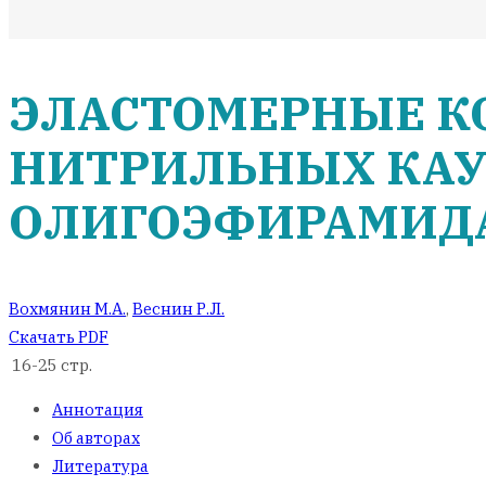
ЭЛАСТОМЕРНЫЕ К
НИТРИЛЬНЫХ КАУ
ОЛИГОЭФИРАМИД
Вохмянин М.А.
,
Веснин Р.Л.
Скачать PDF
16-25 стр.
Аннотация
Об авторах
Литература