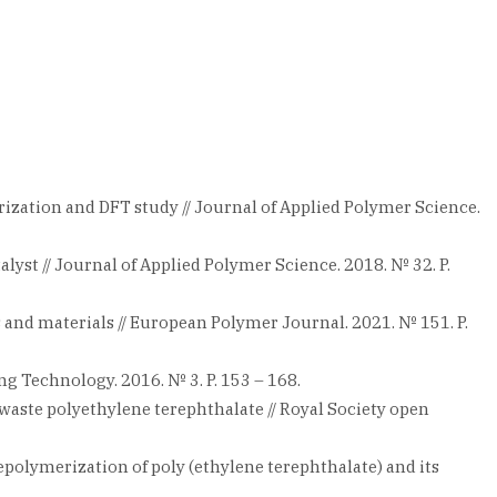
rization and DFT study // Journal of Applied Polymer Science.
talyst // Journal of Applied Polymer Science. 2018. № 32. P.
s and materials // European Polymer Journal. 2021. № 151. P.
ng Technology. 2016. № 3. P. 153 – 168.
 waste polyethylene terephthalate // Royal Society open
polymerization of poly (ethylene terephthalate) and its