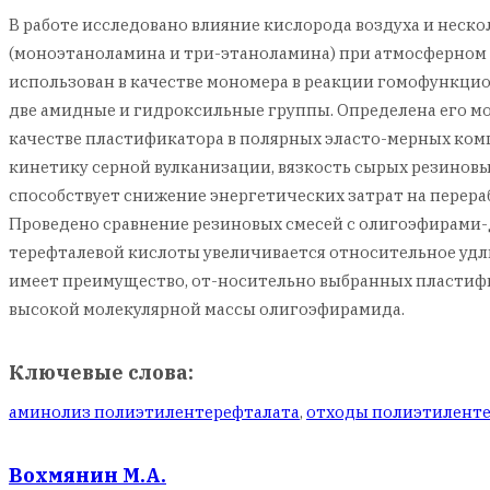
В работе исследовано влияние кислорода воздуха и нес
(моноэтаноламина и три-этаноламина) при атмосферном 
использован в качестве мономера в реакции гомофункци
две амидные и гидроксильные группы. Определена его м
качестве пластификатора в полярных эласто-мерных ком
кинетику серной вулканизации, вязкость сырых резиновых
способствует снижение энергетических затрат на перер
Проведено сравнение резиновых смесей с олигоэфирами
терефталевой кислоты увеличивается относительное удл
имеет преимущество, от-носительно выбранных пластифик
высокой молекулярной массы олигоэфирамида.
Ключевые слова:
аминолиз полиэтилентерефталата
,
отходы полиэтилент
Вохмянин М.А.