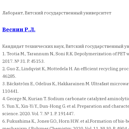
Лаборант, Вятский государственный университет
Веснин Р.Л.
Кандидат технических наук, Вятский государственный у
1. Teotia M., Tarannum N., Soni R.K. Depolymerization of PET 
2017. № 31. P. 45153.
2. Guo Z., Lindqvist K., Mottedela H. An efficient recycling pro
46285.
3. Bäckström E., Odelius K., Hakkarainen M. Ultrafast microwav
110441.
4. George N., Kurian T. Sodium carbonate catalyzed aminolytic 
5. Yun X., Xin-Yi Y., Dun-Hong G. et al. Preparation and char
science. 2020. Vol. 7. № 1. P. 191447.
6. Fukushima K., Jones G.O., Horn H.W. et al.Formation of bi
mechanism // Polymer Chemistry. 2020. Vol. 11. № 30. P. 4904 