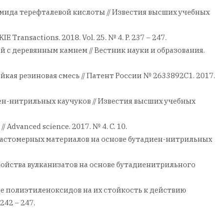
 амида терефталевой кислоты // Известия высших учебных
E Transactions. 2018. Vol. 25. № 4. P. 237 – 247.
 с деревянным камнем // Вестник науки и образования.
ойкая резиновая смесь // Патент России № 2633892С1. 2017.
иен-нитрильных каучуков // Известия высших учебных
Advanced science. 2017. № 4. C. 10.
ва эластомерных материалов на основе бутадиен-нитрильных
а свойства вулканизатов на основе бутадиенитрильного
еде полиэтиленоксидов на их стойкость к действию
42 – 247.