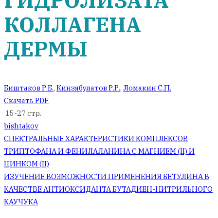
ГИДРОЛИЗАТА
КОЛЛАГЕНА
ДЕРМЫ
Биштаков Р.Б.
,
Кинзябулатов Р.Р.
,
Ломакин С.П.
Скачать PDF
15-27 стр.
bishtakov
Навигация
СПЕКТРАЛЬНЫЕ ХАРАКТЕРИСТИКИ КОМПЛЕКСОВ
ТРИПТОФАНА И ФЕНИЛАЛАНИНА С МАГНИЕМ (II) И
по
ЦИНКОМ (II)
ИЗУЧЕНИЕ ВОЗМОЖНОСТИ ПРИМЕНЕНИЯ БЕТУЛИНА В
записям
КАЧЕСТВЕ АНТИОКСИДАНТА БУТАДИЕН-НИТРИЛЬНОГО
КАУЧУКА