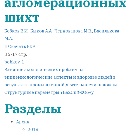
агломерационных
шихт
Бобков В.И.
,
Быков А.А.
,
Черновалова М.В.
,
Василькова
М.А.
Скачать PDF
5-17 стр.
bobkov-1
Навигация
Влияние экологических проблем на
эпидемиологические аспекты и здоровье людей в
по
результате промышленной деятельности человека
Структурные параметры YBa2Cu3-xO6+y
записям
Разделы
Архив
2018г.