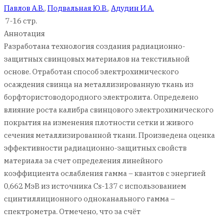
Павлов А.В.
,
Подвальная Ю.В.
,
Адудин И.А.
7-16 стр.
Аннотация
Разработана технология создания радиационно-
защитных свинцовых материалов на текстильной
основе. Отработан способ электрохимического
осаждения свинца на металлизированную ткань из
борфтористоводородного электролита. Определено
влияние роста калибра свинцового электрохимического
покрытия на изменения плотности сетки и живого
сечения металлизированной ткани. Произведена оценка
эффективности радиационно-защитных свойств
материала за счет определения линейного
коэффициента ослабления гамма – квантов с энергией
0,662 МэВ из источника Сs-137 с использованием
сцинтиллиционного одноканального гамма –
спектрометра. Отмечено, что за счёт