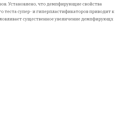
вов. Установлено, что демпфирующие свойства
 теста супер- и гиперпластификаторов приводит к
условливает существенное увеличение демпфирующх