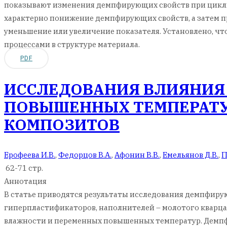
показывают изменения демпфирующих свойств при циклич
характерно понижение демпфирующих свойств, а затем 
уменьшение или увеличение показателя. Установлено, ч
процессами в структуре материала.
PDF
ИССЛЕДОВАНИЯ ВЛИЯНИЯ
ПОВЫШЕННЫХ ТЕМПЕРАТУ
КОМПОЗИТОВ
Ерофеева И.В.
,
Федорцов В.А.
,
Афонин В.В.
,
Емельянов Д.В.
,
П
62-71 стр.
Аннотация
В статье приводятся результаты исследования демпфиру
гиперпластификаторов, наполнителей – молотого кварц
влажности и переменных повышенных температур. Демпф