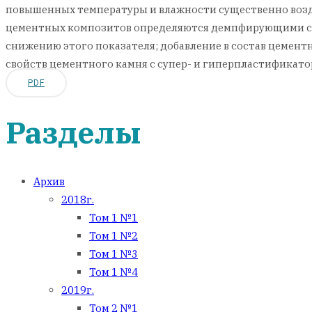
повышенных температуры и влажности существенно возде
цементных композитов определяются демпфирующими свой
снижению этого показателя; добавление в состав цемен
свойств цементного камня с супер- и гиперпластификато
PDF
Разделы
Архив
2018г.
Том 1 №1
Том 1 №2
Том 1 №3
Том 1 №4
2019г.
Том 2 №1