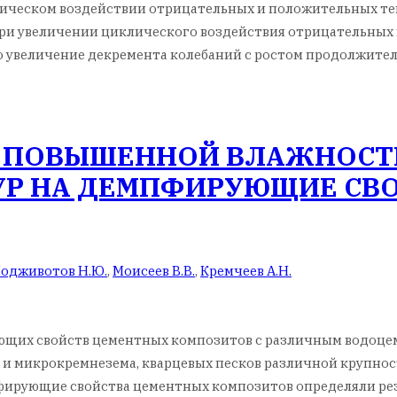
еском воздействии отрицательных и положительных темпе
при увеличении циклического воздействия отрицательных
то увеличение декремента колебаний с ростом продолжит
 ПОВЫШЕННОЙ ВЛАЖНОСТ
Р НА ДЕМПФИРУЮЩИЕ СВ
одживотов Н.Ю.
,
Моисеев В.В.
,
Кремчеев А.Н.
ющих свойств цементных композитов с различным водоцем
а и микрокремнезема, кварцевых песков различной крупн
ирующие свойства цементных композитов определяли рез