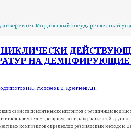
ниверситет Мордовский государственный унив
 ЦИКЛИЧЕСКИ ДЕЙСТВУЮЩ
АТУР НА ДЕМПФИРУЮЩИЕ
одживотов Н.Ю.
,
Моисеев В.В.
,
Кремчеев А.Н.
ющих свойств цементных композитов с различным водоцем
 и микрокремнезема, кварцевых песков различной крупно
ентных композитов определяли резонансным методом. Вы