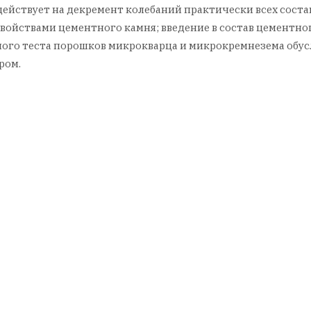
йствует на декремент колебаний практически всех соста
ствами цементного камня; введение в состав цементного
тного теста порошков микрокварца и микрокремнезема об
ром.