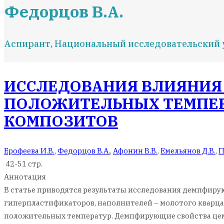
Федорцов В.А.
Аспирант, Национальный исследовательский у
ИССЛЕДОВАНИЯ ВЛИЯНИЯ
ПОЛОЖИТЕЛЬНЫХ ТЕМПЕР
КОМПОЗИТОВ
Ерофеева И.В.
,
Федорцов В.А.
,
Афонин В.В.
,
Емельянов Д.В.
,
П
42-51 стр.
Аннотация
В статье приводятся результаты исследования демпфиру
гиперпластификаторов, наполнителей – молотого кварца
положительных температур. Демпфирующие свойства цем