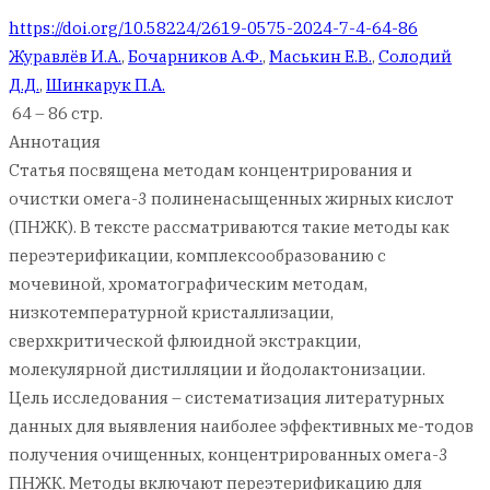
https://doi.org/10.58224/2619-0575-2024-7-4-64-86
Журавлёв И.А.
,
Бочарников А.Ф.
,
Маськин Е.В.
,
Солодий
Д.Д.
,
Шинкарук П.А.
64 – 86 стр.
Аннотация
Статья посвящена методам концентрирования и
очистки омега-3 полиненасыщенных жирных кислот
(ПНЖК). В тексте рассматриваются такие методы как
переэтерификации, комплексообразованию с
мочевиной, хроматографическим методам,
низкотемпературной кристаллизации,
сверхкритической флюидной экстракции,
молекулярной дистилляции и йодолактонизации.
Цель исследования – систематизация литературных
данных для выявления наиболее эффективных ме-тодов
получения очищенных, концентрированных омега-3
ПНЖК. Методы включают переэтерификацию для