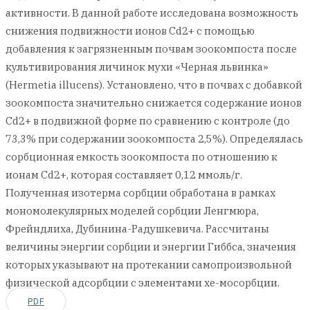
активности. В данной работе исследована возможность
снижения подвижности ионов Cd2+ с помощью
добавления к загрязненным почвам зоокомпоста после
культивирования личинок мухи «Черная львинка»
(Hermetia illucens). Установлено, что в почвах с добавкой
зоокомпоста значительно снижается содержание ионов
Cd2+ в подвижной форме по сравнению с контроле (до
73,3% при содержании зоокомпоста 2,5%). Определялась
сорбционная емкость зоокомпоста по отношению к
ионам Cd2+, которая составляет 0,12 ммоль/г.
Полученная изотерма сорбции обработана в рамках
мономолекулярных моделей сорбции Ленгмюра,
Фрейндлиха, Дубинина-Радушкевича. Рассчитаны
величины энергии сорбции и энергии Гиббса, значения
которых указывают на протекании самопроизвольной
физической адсорбции с элементами хе-мосорбции.
PDF