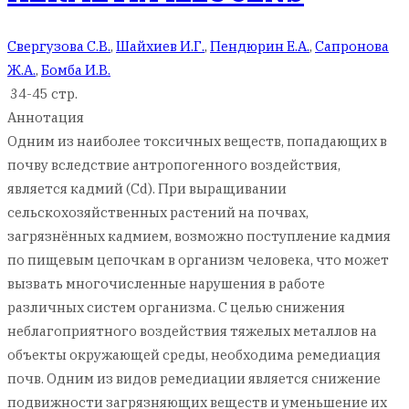
Свергузова С.В.
,
Шайхиев И.Г.
,
Пендюрин Е.А.
,
Сапронова
Ж.А.
,
Бомба И.В.
34-45 стр.
Аннотация
Одним из наиболее токсичных веществ, попадающих в
почву вследствие антропогенного воздействия,
является кадмий (Cd). При выращивании
сельскохозяйственных растений на почвах,
загрязнённых кадмием, возможно поступление кадмия
по пищевым цепочкам в организм человека, что может
вызвать многочисленные нарушения в работе
различных систем организма. С целью снижения
неблагоприятного воздействия тяжелых металлов на
объекты окружающей среды, необходима ремедиация
почв. Одним из видов ремедиации является снижение
подвижности загрязняющих веществ и уменьшение их