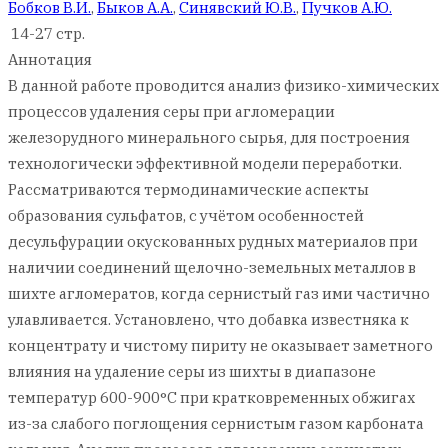
Бобков В.И.
,
Быков А.А.
,
Синявский Ю.В.
,
Пучков А.Ю.
14-27 стр.
Аннотация
В данной работе проводится анализ физико-химических
процессов удаления серы при агломерации
железорудного минерального сырья, для построения
технологически эффективной модели переработки.
Рассматриваются термодинамические аспекты
образования сульфатов, с учётом особенностей
десульфурации окускованных рудных материалов при
наличии соединений щелочно-земельных металлов в
шихте агломератов, когда сернистый газ ими частично
улавливается. Установлено, что добавка известняка к
концентрату и чистому пириту не оказывает заметного
влияния на удаление серы из шихты в диапазоне
температур 600-900°C при кратковременных обжигах
из-за слабого поглощения сернистым газом карбоната