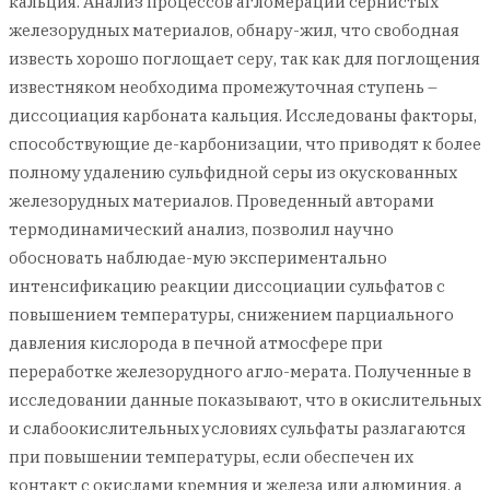
кальция. Анализ процессов агломерации сернистых
железорудных материалов, обнару-жил, что свободная
известь хорошо поглощает серу, так как для поглощения
известняком необходима промежуточная ступень –
диссоциация карбоната кальция. Исследованы факторы,
способствующие де-карбонизации, что приводят к более
полному удалению сульфидной серы из окускованных
железорудных материалов. Проведенный авторами
термодинамический анализ, позволил научно
обосновать наблюдае-мую экспериментально
интенсификацию реакции диссоциации сульфатов с
повышением температуры, снижением парциального
давления кислорода в печной атмосфере при
переработке железорудного агло-мерата. Полученные в
исследовании данные показывают, что в окислительных
и слабоокислительных условиях сульфаты разлагаются
при повышении температуры, если обеспечен их
контакт с окислами кремния и железа или алюминия, а