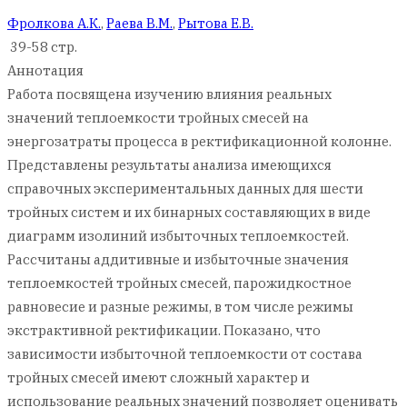
Фролкова А.К.
,
Раева В.М.
,
Рытова Е.В.
39-58 стр.
Аннотация
Работа посвящена изучению влияния реальных
значений теплоемкости тройных смесей на
энергозатраты процесса в ректификационной колонне.
Представлены результаты анализа имеющихся
справочных экспериментальных данных для шести
тройных систем и их бинарных составляющих в виде
диаграмм изолиний избыточных теплоемкостей.
Рассчитаны аддитивные и избыточные значения
теплоемкостей тройных смесей, парожидкостное
равновесие и разные режимы, в том числе режимы
экстрактивной ректификации. Показано, что
зависимости избыточной теплоемкости от состава
тройных смесей имеют сложный характер и
использование реальных значений позволяет оценивать