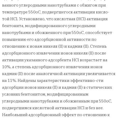
ванного углеродными нанотрубками с обжигом при
температуре 550оС, подвергшегося активации кисло-
той HCl. Установлено, что кислотная (НCl) активация
бентонита, модифицированного углеродными
нанотрубками и обожженного при 550оС, способствует
повышению его адсорбционной активности по
отношению к ионам никеля (II) и кадмия (II). Степень
адсорбционного извлечения ионов никеля (II) после
активации указанного адсорбента HCl возрастает на
10%, а степень адсорбционного извлечения ионов
кадмия (II) после аналогичной активации увеличивается
на 11%. Найдены характеристики эффективно-сти
адсорбции ионов никеля (II) и кадмия (II) в статических
условиях бентонитом, модифицированным
углеродными нанотрубками и обожженным при 550оС,
подвергшимся кислотной активации HCl и без нее.
Наибольший адсорбционный эффект по отношению к