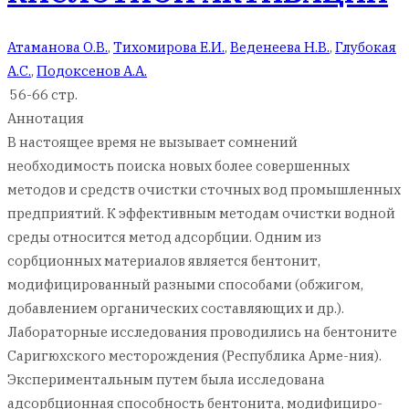
Атаманова О.В.
,
Тихомирова Е.И.
,
Веденеева Н.В.
,
Глубокая
А.С.
,
Подоксенов А.А.
56-66 стр.
Аннотация
В настоящее время не вызывает сомнений
необходимость поиска новых более совершенных
методов и средств очистки сточных вод промышленных
предприятий. К эффективным методам очистки водной
среды относится метод адсорбции. Одним из
сорбционных материалов является бентонит,
модифицированный разными способами (обжигом,
добавлением органических составляющих и др.).
Лабораторные исследования проводились на бентоните
Саригюхского месторождения (Республика Арме-ния).
Экспериментальным путем была исследована
адсорбционная способность бентонита, модифициро-