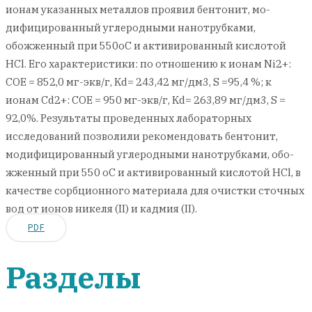
ионам указанных металлов проявил бентонит, мо-
дифицированный углеродными нанотрубками,
обожженный при 550оС и активированный кислотой
HCl. Его характеристики: по отношению к ионам Ni2+:
СОЕ = 852,0 мг-экв/г, Kd= 243,42 мг/дм3, S =95,4 %; к
ионам Cd2+: СОЕ = 950 мг-экв/г, Kd= 263,89 мг/дм3, S =
92,0%. Результаты проведенных лабораторных
исследований позволили рекомендовать бентонит,
модифицированный углеродными нанотрубками, обо-
жженный при 550 оС и активированный кислотой HCl, в
качестве сорбционного материала для очистки сточных
вод от ионов никеля (II) и кадмия (II).
PDF
Разделы