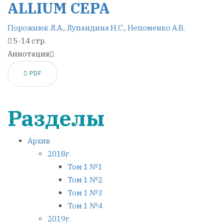
ALLIUM СЕРА
Порожнюк Л.А.
,
Лупандина Н.С.
,
Непоменко А.В.
5-14 стр.
Аннотация
PDF
Разделы
Архив
2018г.
Том 1 №1
Том 1 №2
Том 1 №3
Том 1 №4
2019г.