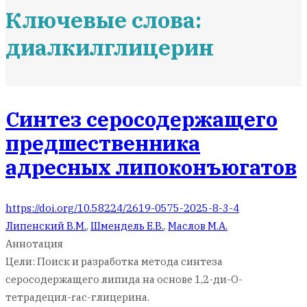
Ключевые слова:
диалкилглицерин
Синтез серосодержащего
предшественника
адресных липоконъюгатов
https://doi.org/10.58224/2619-0575-2025-8-3-4
Липенский В.М.
,
Шмендель Е.В.
,
Маслов М.А.
Аннотация
Цели: Поиск и разработка метода синтеза
серосодержащего липида на основе 1,2-ди-О-
тетрадецил-rac-глицерина.