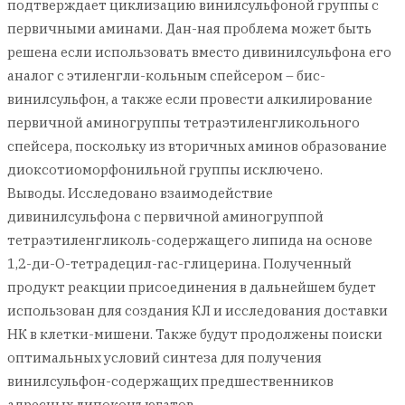
подтверждает циклизацию винилсульфоной группы с
первичными аминами. Дан-ная проблема может быть
решена если использовать вместо дивинилсульфона его
аналог с этиленгли-кольным спейсером – бис-
винилсульфон, а также если провести алкилирование
первичной аминогруппы тетраэтиленгликольного
спейсера, поскольку из вторичных аминов образование
диоксотиоморфонильной группы исключено.
Выводы. Исследовано взаимодействие
дивинилсульфона с первичной аминогруппой
тетраэтиленгликоль-содержащего липида на основе
1,2-ди-О-тетрадецил-rac-глицерина. Полученный
продукт реакции присоединения в дальнейшем будет
использован для создания КЛ и исследования доставки
НК в клетки-мишени. Также будут продолжены поиски
оптимальных условий синтеза для получения
винилсульфон-содержащих предшественников
адресных липоконъюгатов.