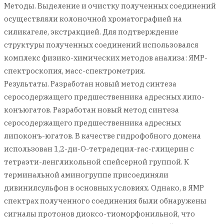
Методы. Выделение и очистку полученных соединений
осуществляли колоночной хроматографией на
силикагеле, экстракцией. Для подтверждение
структуры полученных соединений использовался
комплекс физико-химических методов анализа: ЯМР-
спектроскопия, масс-спектрометрия.
Результаты. Разработан новый метод синтеза
серосодержащего предшественника адресных липо-
конъюгатов. Разработан новый метод синтеза
серосодержащего предшественника адресных
липоконъ-югатов. В качестве гидрофобного домена
использован 1,2-ди-О-тетрадецил-rac-глицерин с
тетраэти-ленгликольной спейсерной группой. К
терминальной аминогруппе присоединяли
дивинилсульфон в основных условиях. Однако, в ЯМР
спектрах полученного соединения были обнаружены
сигналы протонов диоксо-тиоморфонильной, что