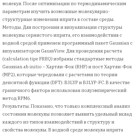
молекул. После оптимизации по термодинамическим
параметрам изучить возможные молекулярно-
структурные изменения иприта в составе среды.
Методы. Для построения и визуализации структуры
молекулы сернистого иприта, его взаимодействия с
водной средой применен программный пакет Gaussian с
визуализатором GaussView. Для проведения расчета
(calculation tipe FREQ) избраны стандартные методы
Gaussian ab initio – Хартли-Фок (RHF) и пост Хартли-Фок
(MP2), которые чередовали с расчетами по теории
денситной функции (DFT): B3LYP и B3LYP-FC. В качестве
граничного фактора использован полуэмпирический
метод RPM6.
Результаты. Показано, что только комплексный анализ
состояния молекулы позволяет выявить удельный вклад
каждого из типов взаимодействий в структуру и
свойства молекулы. В водной среде молекула иприта