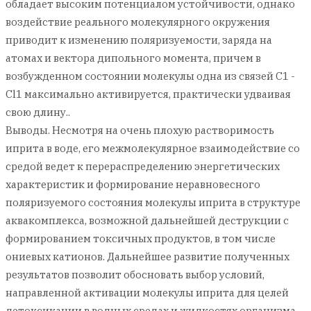
обладает высоким потенциалом устойчивости, однако
воздействие реального молекулярного окружения
приводит к изменению поляризуемости, заряда на
атомах и вектора дипольного момента, причем в
возбужденном состоянии молекулы одна из связей С1 -
Cl1 максимально активируется, практически удваивая
свою длину..
Выводы. Несмотря на очень плохую растворимость
иприта в воде, его межмолекулярное взаимодействие со
средой ведет к перераспределению энергетических
характеристик и формирование неравновесного
поляризуемого состояния молекулы иприта в структуре
аквакомплекса, возможной дальнейшей деструкции с
формированием токсичных продуктов, в том числе
ониевых катионов. Дальнейшее развитие полученных
результатов позволит обосновать выбор условий,
направленной активации молекулы иприта для целей
детоксикации в водных средах и жидкостях организма.