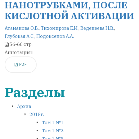
НАНОТРУБКАМИ, ПОСЛЕ
КИСЛОТНОЙ АКТИВАЦИИ
Атаманова О.В.
,
Тихомирова Е.И.
,
Веденеева Н.В.
,
Глубокая А.С.
,
Подоксенов А.А.
56-66 стр.
Аннотация
PDF
Разделы
Архив
2018г.
Том 1 №1
Том 1 №2
Том 1 №3