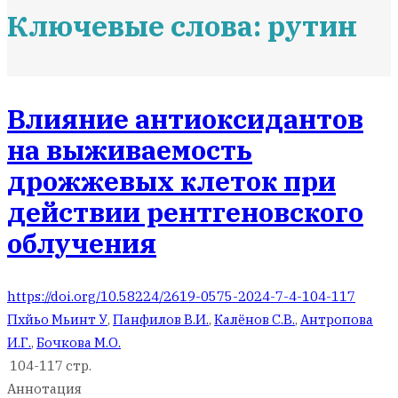
Ключевые слова: рутин
Влияние антиоксидантов
на выживаемость
дрожжевых клеток при
действии рентгеновского
облучения
https://doi.org/10.58224/2619-0575-2024-7-4-104-117
Пхйьо Мьинт У
,
Панфилов В.И.
,
Калёнов С.В.
,
Антропова
И.Г.
,
Бочкова М.О.
104-117 стр.
Аннотация