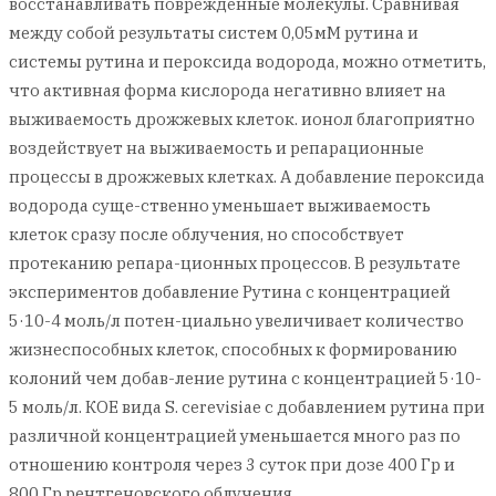
восстанавливать повреждённые молекулы. Сравнивая
между собой результаты систем 0,05мМ рутина и
системы рутина и пероксида водорода, можно отметить,
что активная форма кислорода негативно влияет на
выживаемость дрожжевых клеток. ионол благоприятно
воздействует на выживаемость и репарационные
процессы в дрожжевых клетках. А добавление пероксида
водорода суще-ственно уменьшает выживаемость
клеток сразу после облучения, но способствует
протеканию репара-ционных процессов. В результате
экспериментов добавление Рутина с концентрацией
5·10-4 моль/л потен-циально увеличивает количество
жизнеспособных клеток, способных к формированию
колоний чем добав-ление рутина с концентрацией 5·10-
5 моль/л. КОЕ вида S. cerevisiae с добавлением рутина при
различной концентрацией уменьшается много раз по
отношению контроля через 3 суток при дозе 400 Гр и
800 Гр рентгеновского облучения.