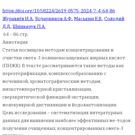
https://doi.org/10.58224/2619-0575-2024-7-4-64-86
Журавлёв И.А.
,
Бочарников А.Ф.
,
Маськин Е.В.
,
Солодий
Д.Д.
,
Шинкарук П.А.
64 – 86 стр.
Аннотация
Статья посвящена методам концентрирования и
очистки омега-3 полиненасыщенных жирных кислот
(ПНЖК). В тексте рассматриваются такие методы как
переэтерификации, комплексообразованию с
мочевиной, хроматографическим методам,
низкотемпературной кристаллизации,
сверхкритической флюидной экстракции,
молекулярной дистилляции и йодолактонизации.
Цель исследования – систематизация литературных
данных для выявления наиболее эффективных ме-тодов
получения очищенных, концентрированных омега-3