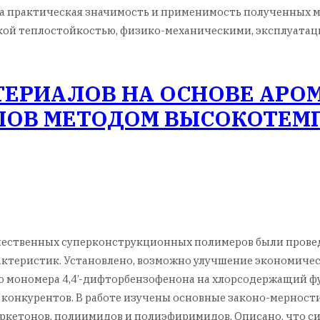
на практическая значимость и применимость полученных м
окой теплостойкостью, физико-механическими, эксплуата
ТЕРИАЛОВ НА ОСНОВЕ АРО
ОВ МЕТОДОМ ВЫСОКОТЕМ
течественных суперконструкционных полимеров были пров
ктеристик. Установлено, возможно улучшение экономичес
 мономера 4,4’-дифторбензофенона на хлорсодержащий ф
 конкурентов. В работе изучены основные законо-мерност
ркетонов, полиимидов и полиэфиримидов. Описано, что с