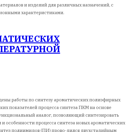
атериалов и изделий для различных назначений, с
ционными характеристиками.
МАТИЧЕСКИХ
ПЕРАТУРНОЙ
едены работы по синтезу ароматических полиэфирных
ких показателей процесса синтеза ПКМ на основе
ункциональный аналог, позволяющий синтезировать
и и особенности процесса синтеза новых ароматических
интез полиимидов (ПИ) прово-дился двухстадийным