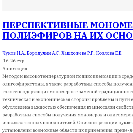
ПЕРСПЕКТИВНЫЕ МОНОМЕ
ПОЛИЭФИРОВ НА ИХ ОСНО
Чуков Н.А.
,
Бородулин А.С.
,
Хашхожева Р.Р.
,
Козлова Е.Е.
16-26 стр.
Аннотация
Методом высокотемпературной поликонденсации в среде
олигоэфиркетоны, а также разработаны способы получен
галогенсодержащих мономеров с заменой традиционного
техническая и экономическая стороны проблемы и пути 
обусловлена важностью обеспечения взаимосвязи свойств
разработаны способы получения мономеров и олигомеров 
использо-ванных наполнителей. Описаны реакции нукле
установлены возможные области их применения, приве-д