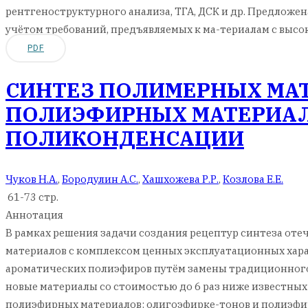
рентгеноструктурного анализа, ТГА, ДСК и др. Предложе
учётом требований, предъявляемых к ма-териалам с выс
PDF
СИНТЕЗ ПОЛИМЕРНЫХ МА
ПОЛИЭФИРНЫХ МАТЕРИАЛ
ПОЛИКОНДЕНСАЦИИ
Чуков Н.А.
,
Бородулин А.С.
,
Хашхожева Р.Р.
,
Козлова Е.Е.
61-73 стр.
Аннотация
В рамках решения задачи создания рецептур синтеза о
материалов с комплексом ценных эксплуатационных хара
ароматических полиэфиров путём замены традиционного
новые материалы со стоимостью до 6 раз ниже известных
полиэфирных материалов: олигоэфирке-тонов и полиэфи