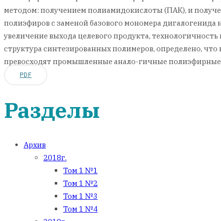
методом: получением полиамидокислоты (ПАК), и получе
полиэфиров с заменой базового мономера дигалогенида 
увеличение выхода целевого продукта, технологичность
структура синтезированных полимеров, определено, чт
превосходят промышленные анало-гичные полиэфирные
PDF
Разделы
Архив
2018г.
Том 1 №1
Том 1 №2
Том 1 №3
Том 1 №4