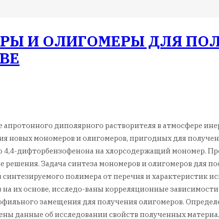
РЫ И ОЛИГОМЕРЫ ДЛЯ ПО
ВЕ
 апротонного диполярного растворителя в атмосфере ине
ия новых мономеров и олигомеров, пригодных для получе
 4,4-дифторбензофенона на хлорсодержащий мономер. Пре
ее решения. Задача синтеза мономеров и олигомеров для
 синтезируемого полимера от перечня и характеристик ис
на их основе, исследо-ваны корреляционные зависимости 
офильного замещения для получения олигомеров. Определ
ены данные об исследовании свойств полученных материа