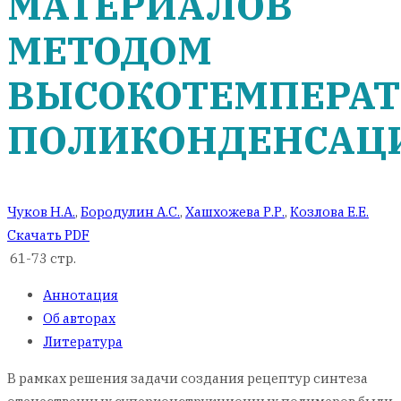
МАТЕРИАЛОВ
МЕТОДОМ
ВЫСОКОТЕМПЕРА
ПОЛИКОНДЕНСАЦ
Чуков Н.А.
,
Бородулин А.С.
,
Хашхожева Р.Р.
,
Козлова Е.Е.
Скачать PDF
61-73 стр.
Аннотация
Об авторах
Литература
В рамках решения задачи создания рецептур синтеза