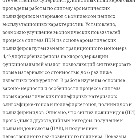
отечественных суперконструкционных полимеров были
проведены работы по синтезу ароматических
полиэфирных материалов с комплексом ценных
эксплуатационных характеристик. Установлено,
возможно улучшение экономических показателей
процесса синтеза ПКМ на основе ароматических
полиэфиров путём замены традиционного мономера
4,4’-дифторбензофенона на хлорсодержащий
функциональный аналог, позволяющий синтезировать
новые материалы со стоимостью до 6 раз ниже
известных конкурентов. В работе изучены основные
законо-мерности и особенности процесса синтеза
новых ароматических полиэфирных материалов:
олигоэфирке-тонов и полиэфиркетонов, полиимидов и
полиэфиримидов. Описано, что синтез полиимидов (ПИ)
прово-дился двухстадийным методом: получением
полиамидокислоты (ПАК), и получением
нерастворимого раз-нозвенного полимера. Показана