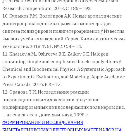
// Characterization and Development of Novel Materials
Research Compendium. 2013. С. 186 – 192.
10. Кумыков Р.М., Вологиров А.К. Новые ароматические
динитропроизводные хлораля как мономеры для
синтеза полиэфиров и полигетероариленов // Известия
высших учебных заведений. Серия: Химия и химическая
технология. 2018. Т. 61. № 2. С. 4 – 14.
11. Kharaev A.M., Oshroeva R.Z., Zaikov G.E. Halogen
containing simple and complicated block copolyethers //
Chemical and Biochemical Physics. A Systematic Approach
to Experiments, Evaluation, and Modeling. Apple Academic
Press. Canada. 2016. P. 3 – 13.
12. Оранова Т.И. Исследование реакций
циклизацииполиамидоксилот и получение
модифицированных имидсодержащих полимеров: дис.
… на соиск. степ. докт. хим. наук, 1998 г.
Навигация
ФОРМИРОВАНИЕ И ИССЛЕДОВАНИЕ
БИМЕТАЛЛИЧЕСКИХ ЭЛЕКТРОДНЫХ МАТЕРИАЛОВ НА