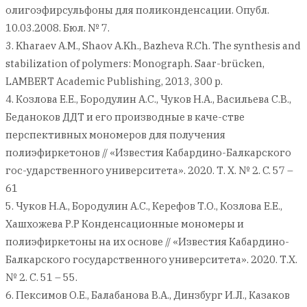
олигоэфирсульфоны для поликонденсации. Опубл.
10.03.2008. Бюл. № 7.
3. Kharaev A.M., Shaov A.Kh., Bazheva R.Ch. The synthesis and
stabilization of polymers: Monograph. Saar-brücken,
LAMBERT Academic Publishing, 2013, 300 p.
4. Козлова Е.Е., Бородулин А.С., Чуков Н.А., Васильева С.В.,
Беданоков ДДТ и его производные в каче-стве
перспективных мономеров для получения
полиэфиркетонов // «Известия Кабардино-Балкарского
гос-ударственного университета». 2020. Т. X. № 2. C. 57 –
61
5. Чуков Н.А., Бородулин А.С., Керефов Т.О., Козлова Е.Е.,
Хашхожева Р.Р Конденсационные мономеры и
полиэфиркетоны на их основе // «Известия Кабардино-
Балкарского государственного университета». 2020. Т.X.
№ 2. С. 51 – 55.
6. Пексимов О.Е., Балабанова В.А., Динзбург И.Л., Казаков