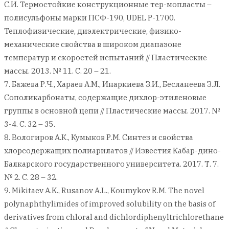
С.И. Термостойкие конструкционные тер-мопласты –
полисульфоны марки ПСФ-190, UDEL P-1700.
Теплофизические, диэлектрические, физико-
механические свойства в широком диапазоне
температур и скоростей испытаний // Пластические
массы. 2013. № 11. С. 20 – 21.
7. Бажева Р.Ч., Хараев А.М., Инаркиева З.И., Бесланеева З.Л.
Сополикарбонаты, содержащие дихлор-этиленовые
группы в основной цепи // Пластические массы. 2017. №
3-4. С. 32 – 35.
8. Вологиров А.К., Кумыков Р.М. Синтез и свойства
хлорсодержащих полиарилатов // Известия Кабар-дино-
Балкарского государственного университета. 2017. Т. 7.
№ 2. С. 28 – 32.
9. Mikitaev A.K., Rusanov A.L., Koumykov R.M. The novel
polynaphthylimides of improved solubility on the basis of
derivatives from chloral and dichlordiphenyltrichlorethane