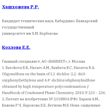
Хашхожева Р.Р.
Кандидат технических наук, Кабардино-Балкарский
государственный
университет им Х.М. Бербекова
Козлова Е.Е.
Главный специалист, АО «ВНИИХТ», г. Москва
1. Barokova E.B., Haraev A.M., Bazheva R.C., Haraeva R.A.
Oligosulfons on the basis of 1,1-dichlor-2,2- di(4-
oxyphenyl)ethylene and 4,4'-dichlorodiphenylsulfone
obtained by high temperature polycondensation //
Handbook of Condensed Phase Chemistry. 2010. P. 233 – 236.
2. Патент на изобретение № 2318804 (РФ). Хараев А.М.,
Бажева Р.Ч., Барокова Е.Б., Бегиева М.Б. Нена-сыщенные