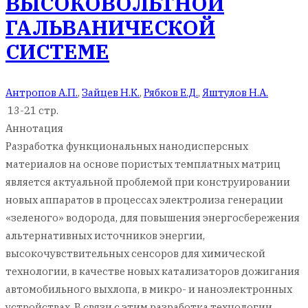
ВЫСОКОВОЛЬТНОЙ
ГАЛЬВАНИЧЕСКОЙ
СИСТЕМЕ
Антропов А.П.
,
Зайцев Н.К.
,
Рябков Е.Д.
,
Яштулов Н.А.
13-21 стр.
Аннотация
Разработка функциональных нанодисперсных
материалов на основе пористых темплатных матриц
является актуальной проблемой при конструировании
новых аппаратов в процессах электролиза генерации
«зеленого» водорода, для повышения энергосбережения
альтернативных источников энергии,
высокочувствительных сенсоров для химической
технологии, в качестве новых катализаторов дожигания
автомобильного выхлопа, в микро- и наноэлектронных
устройствах. В связи с этим разработка технологии