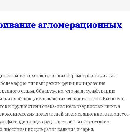
еривание агломерационных
дного сырья технологических параметров, таких как
наиболее эффективный режим функционирования
рудного сырья. Обнаружено, что на десульфурацию
вких добавок, уменьшающих вязкость шлака. Выявлено,
ов и трудностями спека-ния мелкозернистых шихт, а
экономических показателей агломерационного процесса.
ульфатсодержащих руд, тормозится отсутствием
 диссоциация сульфатов кальция и бария,