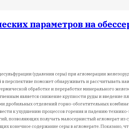
еских параметров на обесс
 десульфурации (удаления серы) при агломерации железору
ый в перспективе поможет обнаруживать и рассчитывать 
рмической обработке и переработке минерального железо
енным является снижение крупности руды и введение пла
ми дробильных отделений горно-обогатительных комбинат
ести к ухудшению процессов горения и падению технико-
ий, позволяющих получать малосернистый агломерат из с
их конечное содержание серы в агломерате. Показано, что