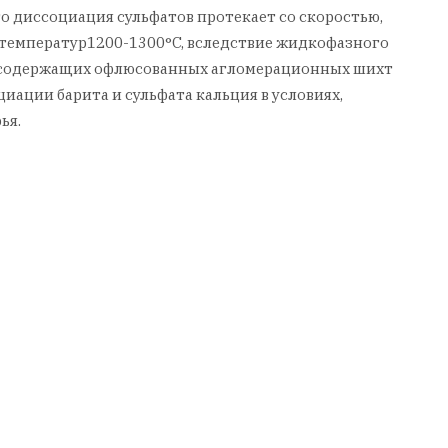
о диссоциация сульфатов протекает со скоростью,
температур1200-1300°C, вследствие жидкофазного
фатсодержащих офлюсованных агломерационных шихт
ции барита и сульфата кальция в условиях,
ья.