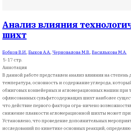
Анализ влияния технологич
шихт
Бобков В.И.
,
Быков А.А.
,
Черновалова М.В.
,
Василькова М.А.
5-17 стр.
Аннотация
В данной работе представлен анализ влияния на степень
температура, основность и содержание углерода, котор
обжиговых конвейерных и агломерационных машин при те
офлюсованных сульфатсодержащих шихт наиболее существ
что действие первого фактора огра-ничено возможностя
снижение плавкости агломерационной шихты может прив
Установлено, что проведение дополнительных мероприят
исследований по кинетике основных реакций, определяющ