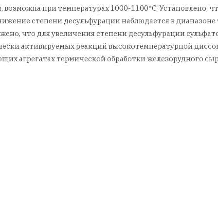
 возможна при температурах 1000-1100°C. Установлено, чт
ижение степени десульфурации наблюдается в диапазоне 
ружено, что для увеличения степени десульфурации суль
ески активируемых реакций высокотемпературной диссоциа
щих агрегатах термической обработки железорудного сыр