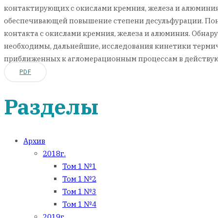
контактирующих с окислами кремния, железа и алюминия,
обеспечивающей повышение степени десульфурации. Пон
контакта с окислами кремния, железа и алюминия. Обна
необходимы, дальнейшие, исследования кинетики термич
приближенных к агломерационным процессам в действую
PDF
Разделы
Архив
2018г.
Том 1 №1
Том 1 №2
Том 1 №3
Том 1 №4
2019г.