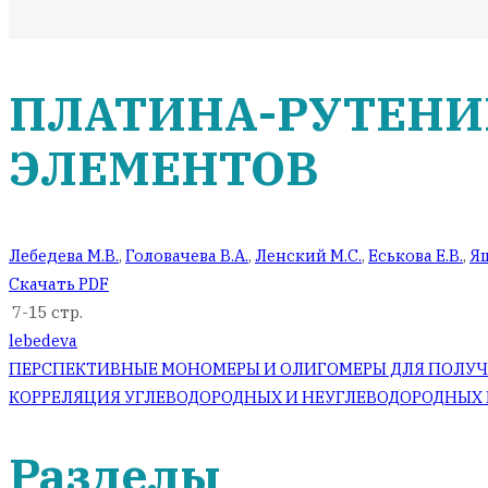
ПЛАТИНА-РУТЕНИ
ЭЛЕМЕНТОВ
Лебедева М.В.
,
Головачева В.А.
,
Ленский М.С.
,
Еськова Е.В.
,
Яш
Скачать PDF
7-15 стр.
lebedeva
Навигация
ПЕРСПЕКТИВНЫЕ МОНОМЕРЫ И ОЛИГОМЕРЫ ДЛЯ ПОЛУЧ
КОРРЕЛЯЦИЯ УГЛЕВОДОРОДНЫХ И НЕУГЛЕВОДОРОДНЫХ 
по
Разделы
записям