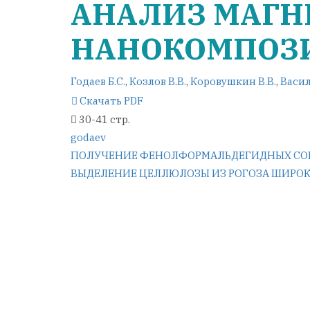
АНАЛИЗ МАГН
НАНОКОМПОЗИ
Годаев Б.С.
,
Козлов В.В.
,
Коровушкин В.В.
,
Васил
Скачать PDF
30-41 стр.
godaev
Навигация
ПОЛУЧЕНИЕ ФЕНОЛФОРМАЛЬДЕГИДНЫХ СО
ВЫДЕЛЕНИЕ ЦЕЛЛЮЛОЗЫ ИЗ РОГОЗА ШИР
по
записям