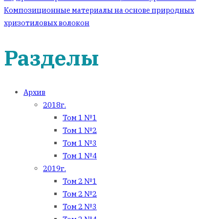
по
Композиционные материалы на основе природных
хризотиловых волокон
записям
Разделы
Архив
2018г.
Том 1 №1
Том 1 №2
Том 1 №3
Том 1 №4
2019г.
Том 2 №1
Том 2 №2
Том 2 №3