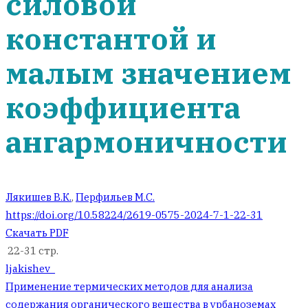
силовой
константой и
малым значением
коэффициента
ангармоничности
Лякишев В.К.
,
Перфильев М.С.
https://doi.org/10.58224/2619-0575-2024-7-1-22-31
Скачать PDF
22-31 стр.
ljakishev_
Навигация
Применение термических методов для анализа
содержания органического вещества в урбаноземах