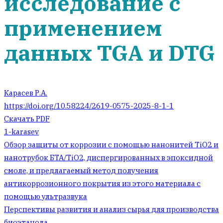
исследование с
применением
данных TGA и DTG
Карасев Р.А.
https://doi.org/10.58224/2619-0575-2025-8-1-1
Скачать PDF
1-karasev
Навигация
Обзор защиты от коррозии с помощью нанонитей TiO2 и
нанотрубок БТА/TiO2, диспергированных в эпоксидной
по
смоле, и предлагаемый метод получения
антикоррозионного покрытия из этого материала с
записям
помощью ультразвука
Перспективы развития и анализ сырья для производства
биоэтанола