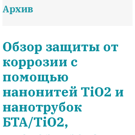
Архив
Обзор защиты от
коррозии с
помощью
нанонитей TiO2 и
нанотрубок
БТА/TiO2,