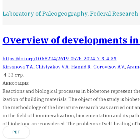
Laboratory of Paleogeography, Federal Research C
Overview of developments in t
https://doi.org/10.58224/2619-0575-2024-7-3-4-33
Kirsanova T.A.
,
Chistyakov V.A.
,
Hamid R.
,
Gorovtsov A.V.
,
Aramo
4-33 стр.
Аннотация
Reactions and biological processes in biobetone represent the
ization of building materials. The object of the study is biob
the methodology of the literature research was carried out a
in the field of biomineralization, biocementation and its pa
of biobetone are considered. The problems of self-healing of
PDF