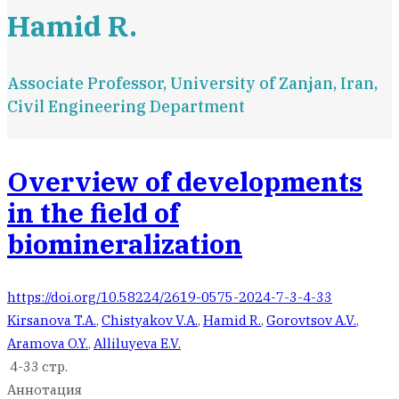
Hamid R.
Associate Professor, University of Zanjan, Iran,
Civil Engineering Department
Overview of developments
in the field of
biomineralization
https://doi.org/10.58224/2619-0575-2024-7-3-4-33
Kirsanova T.A.
,
Chistyakov V.A.
,
Hamid R.
,
Gorovtsov A.V.
,
Aramova O.Y.
,
Alliluyeva E.V.
4-33 стр.
Аннотация